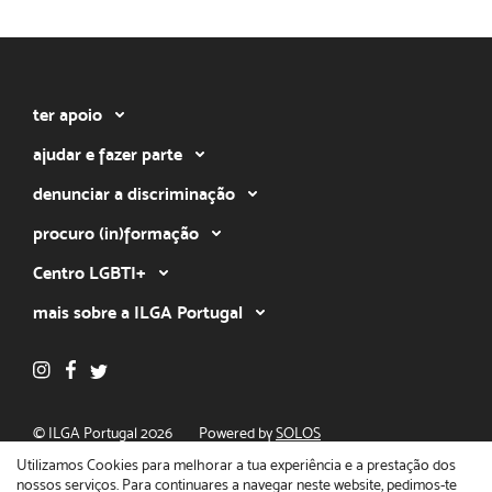
ter apoio
ajudar e fazer parte
denunciar a discriminação
procuro (in)formação
Centro LGBTI+
mais sobre a ILGA Portugal
© ILGA Portugal 2026
Powered by
SOLOS
Política de privacidade
Utilizamos Cookies para melhorar a tua experiência e a prestação dos
nossos serviços. Para continuares a navegar neste website, pedimos-te