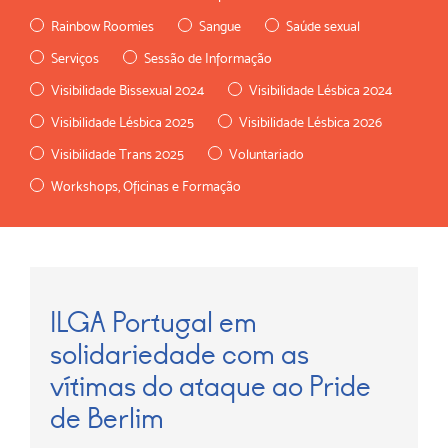
Rainbow Roomies
Sangue
Saúde sexual
Serviços
Sessão de Informação
Visibilidade Bissexual 2024
Visibilidade Lésbica 2024
Visibilidade Lésbica 2025
Visibilidade Lésbica 2026
Visibilidade Trans 2025
Voluntariado
Workshops, Oficinas e Formação
Seguinte
ILGA Portugal em
solidariedade com as
vítimas do ataque ao Pride
de Berlim