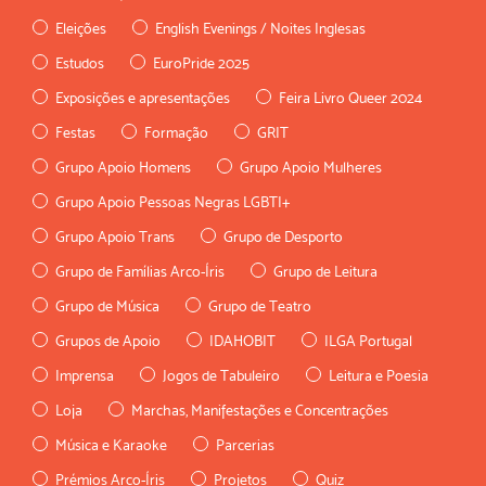
Eleições
English Evenings / Noites Inglesas
Estudos
EuroPride 2025
Exposições e apresentações
Feira Livro Queer 2024
Festas
Formação
GRIT
Grupo Apoio Homens
Grupo Apoio Mulheres
Grupo Apoio Pessoas Negras LGBTI+
Grupo Apoio Trans
Grupo de Desporto
Grupo de Famílias Arco-Íris
Grupo de Leitura
Grupo de Música
Grupo de Teatro
Grupos de Apoio
IDAHOBIT
ILGA Portugal
Imprensa
Jogos de Tabuleiro
Leitura e Poesia
Loja
Marchas, Manifestações e Concentrações
Música e Karaoke
Parcerias
Prémios Arco-Íris
Projetos
Quiz