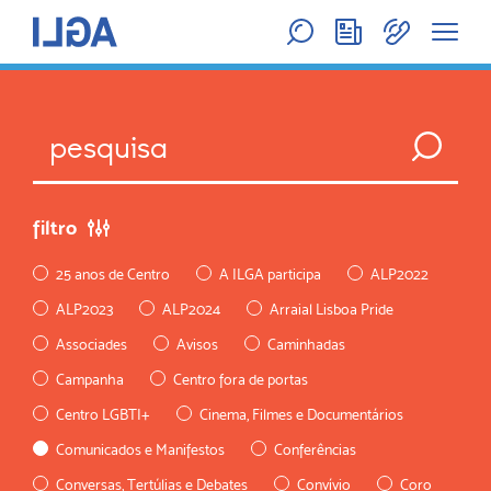
filtro
25 anos de Centro
A ILGA participa
ALP2022
ALP2023
ALP2024
Arraial Lisboa Pride
Associades
Avisos
Caminhadas
Campanha
Centro fora de portas
Centro LGBTI+
Cinema, Filmes e Documentários
Comunicados e Manifestos
Conferências
Conversas, Tertúlias e Debates
Convívio
Coro