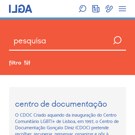
filtro
Anterior
Seguinte
centro de documentação
O CDOC Criado aquando da inauguração do Centro
Comunitário LGBTI+ de Lisboa, em 1997, o Centro de
Documentação Gonçalo Diniz (CDOC) pretende
recolher, recuperar, preservar, organizar e pôr à