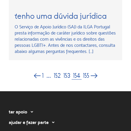
tenho uma dúvida jurídica
O Serviço de Apoio Jurídico (SAJ) da ILGA Portugal
presta informação de caráter jurídico sobre questões
relacionadas com as vivências e os direitos das
pessoas LGBTI+. Antes de nos contactares, consulta
abaixo algumas perguntas frequentes. […]
154
1
…
152
153
155
ter apoio
ajudar e fazer parte