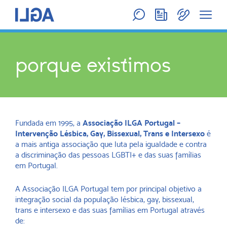
porque existimos
Fundada em 1995, a
Associação ILGA Portugal –
Intervenção Lésbica, Gay, Bissexual, Trans e Intersexo
é
a mais antiga associação que luta pela igualdade e contra
a discriminação das pessoas LGBTI+ e das suas famílias
em Portugal.
A Associação ILGA Portugal tem por principal objetivo a
integração social da população lésbica, gay, bissexual,
trans e intersexo e das suas famílias em Portugal através
de: