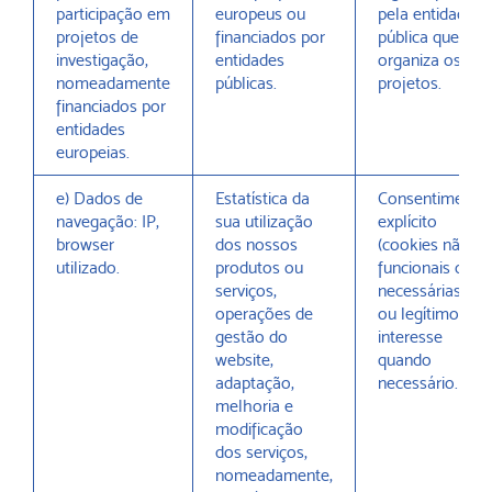
participação em
europeus ou
pela entidade
projetos de
financiados por
pública que
investigação,
entidades
organiza os
nomeadamente
públicas.
projetos.
financiados por
entidades
europeias.
e) Dados de
Estatística da
Consentimento
navegação: IP,
sua utilização
explícito
browser
dos nossos
(cookies não
utilizado.
produtos ou
funcionais ou
serviços,
necessárias)
operações de
ou legítimo
gestão do
interesse
website,
quando
adaptação,
necessário.
melhoria e
modificação
dos serviços,
nomeadamente,