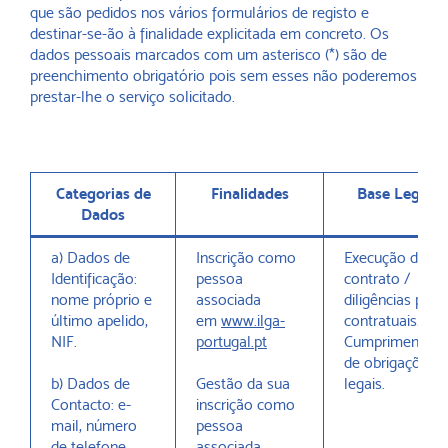
que são pedidos nos vários formulários de registo e
destinar-se-ão à finalidade explicitada em concreto. Os
dados pessoais marcados com um asterisco (*) são de
preenchimento obrigatório pois sem esses não poderemos
prestar-lhe o serviço solicitado.
Categorias de
Finalidades
Base Legal
Dados
a) Dados de
Inscrição como
Execução de
Identificação:
pessoa
contrato /
nome próprio e
associada
diligências pré-
último apelido,
em
www.ilga-
contratuais.
NIF.
portugal.pt
Cumprimento
de obrigações
b) Dados de
Gestão da sua
legais.
Contacto: e-
inscrição como
mail, número
pessoa
de telefone
associada