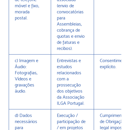
móvel e fixo,
(envio de
morada
convocatórias
postal.
para
Assembleias,
cobrança de
quotas e envio
de faturas e
recibos).
c) Imagem e
Entrevistas e
Consentimento
Áudio:
estudos
explícito.
Fotografias,
relacionados
Vídeos e
com a
gravações
prossecução
áudio.
dos objetivos
da Associação
ILGA Portugal.
d) Dados
Execução /
Cumprimento
necessários
participação de
de Obrigação
para
/ em projetos
legal imposta