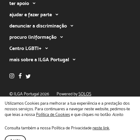
ter apoio
ajudar e fazer parte
denunciar a discriminação
procuro (in)formação
Centro LGBTI+
mais sobre a ILGA Portugal
© ILGA Portugal 2026
Powered by
SOLOS
Política de privacidade
Utilizamos Cookies para melhorar a tua experiência e a prestação dos
nossos serviços. Para continuares a navegar neste website, pedimos-te
que leias a nossa
Política de Cookies
e que cliques no botão
Aceito
.
Consulta também a nossa Política de Privacidade
neste link
.
Fecha
O teu apoio faz a diferença!
Doar agora