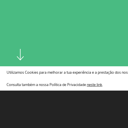
Utilizamos Cookies para melhorar a tua experiência e a prestação dos noss
O teu apoio faz a diferença!
Destaque
Doar agora
Consulta também a nossa Política de Privacidade
neste link
.
Dia 3 de j