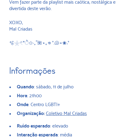
Vem fazer parte da playlist mais caótica, nostálgica e
divertida deste verão.
XOXO,
Mal Criadas
🫧𓇼𓏲*ੈ✩‧₊˚🌺⋆｡𖦹 °.🐚⋆❀˖°
Informações
Quando
: sábado, 11 de julho
Hora
: 21h00
Onde
: Centro LGBTI+
Organização:
Coletivo Mal Criadas
Ruído esperado
: elevado
Interação esperada
: média