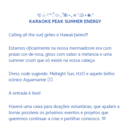
🫧𓇼𓏲*ੈ✩‧₊˚🌺⋆｡𖦹 °.🐚⋆❀˖°
KARAOKE PEAK SUMMER ENERGY
Calling all the surf girlies e Hawaii fairies!!!
Estamos oficialmente na nossa mermaidcore era com
praias cor-de-rosa, gloss com sabor a melancia e uma
summer crush que só existe na vossa cabeça.
Dress code sugerido: Midnight Sun, H2O e aquele brilho
icónico Aquamarine 🧜‍♀️
A entrada é livre!
Haverá uma caixa para doações voluntárias, que ajudam a
tornar possíveis os próximos eventos e projetos que
queremos continuar a criar e partilhar convosco. 🫶