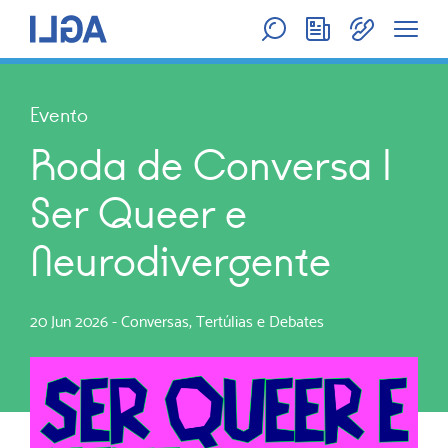
Evento
Roda de Conversa |
Ser Queer e
Neurodivergente
20 Jun 2026
-
Conversas, Tertúlias e Debates